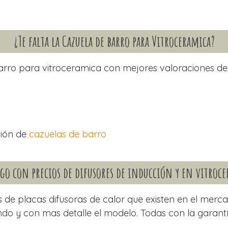
¿Te falta la Cazuela de barro para Vitroceramica?
arro para vitroceramica con mejores valoraciones de
ción de
cazuelas de barro
go con precios de
difusores de inducción y en vitroc
de placas difusoras de calor que existen en el mercado
do y con mas detalle el modelo. Todas con la garant