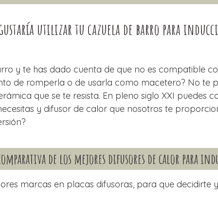
 gustaría utilizar tu cazuela de barro para inducc
ro y te has dado cuenta de que no es compatible con
nto de romperla o de usarla como macetero? No te p
rámica que se te resista. En pleno siglo XXI puedes c
 necesitas y difusor de calor que nosotros te proporci
ersión?
comparativa de los mejores difusores de calor para in
res marcas en placas difusoras, para que decidirte y