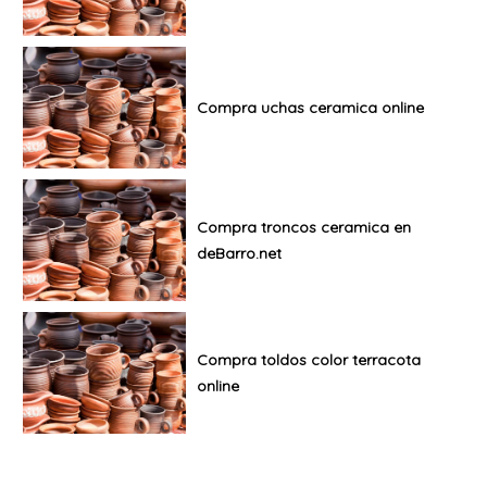
Compra uchas ceramica online
Compra troncos ceramica en
deBarro.net
Compra toldos color terracota
online