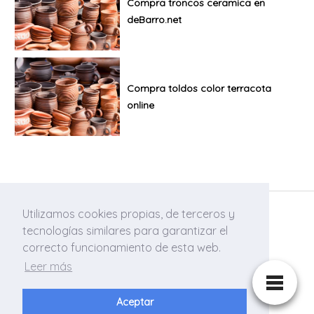
Compra troncos ceramica en
deBarro.net
Compra toldos color terracota
online
Utilizamos cookies propias, de terceros y
Contacto
Aviso legal
Política de cookies
tecnologías similares para garantizar el
Política de privacidad
correcto funcionamiento de esta web.
Leer más
© 2019 deBarro.net
Aceptar